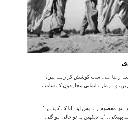
دی
لۓ زندہ رہنا ہے۔ سب کوشش کر رہے ہیں
ہیں، وہ ہمارے ایمانی مجاہدوں کے سامنے
‘ہاۓ بھابھی بیگم! سادات نے کچھ کھایا بھی نہیں ۔ وہ تو معصوم ہے، بس اپنے ابا کے کہنے پہ
 پھیلائی۔ ‘یہ دیکھیں یہ تو خالی ہو گئی