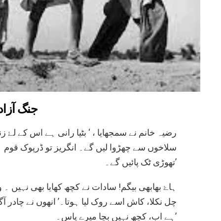
جنگ آزا
رضیہ خانم نے سمجھایا ، ‘ بٹیا رانی ہے اس کے ،
سلاخوں سے چھڑوا لیں گے۔ انگریز تو ڈرپوک قوم 
تھوڑی ٹک پائیں گے۔’
چل نکلا، کاش اسے روک لیا ہوتا۔’ انھوں نے چادر آگے
ہے اب، کچھ نہیں بچا میرے پاس۔’