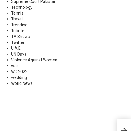
Supreme Court Pakistan
Technology
Tennis
Travel
Trending
Tribute
TV Shows
Twitter
U.A.E
UN Days
Violence Against Women
war
WC 2022
wedding
World News
Wha