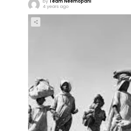
by
Team Neemopani
4 years ago