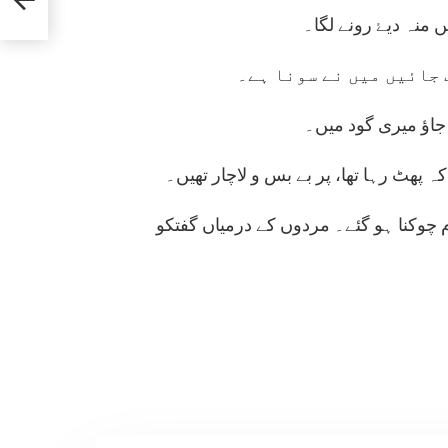
منہ دیۓ رونے لگا۔
 پھٹ رہا تھا، پر بے بس و لاچار تھیں۔
چوکنا ہو گئے۔ مردوں کے درمیاں گفتکو