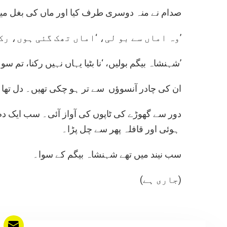
صدام نے منہ دوسری طرف کیا اور ماں کی بغل میں 
وہ اماں سے بو لی، ‘اماں تھک گئی ہوں، رک جائیں میں نے سونا ہے۔’
شہنشاہ بیگم بولیں، ‘نا بٹیا یہاں نہیں رکنا، تم سو جاؤ میری گود میں۔’
ان کی چادر آنسوؤں سے تر ہو چکی تھیں۔ دل تھا کہ
دور سے گھوڑے کی ٹاپوں کی آواز آئی۔ سب ایک دم 
ہوئی اور قافلہ پھر سے چل پڑا۔
سب نیند میں تھے شہنشاہ بیگم کے سوا۔
(جاری ہے)