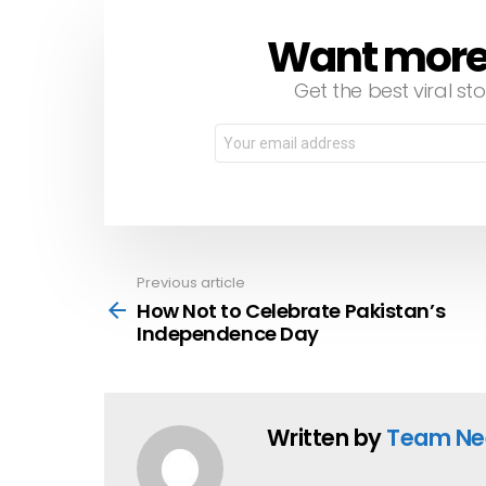
Want more s
NEWSLETTER
Get the best viral sto
Email
address:
Previous article
See
more
How Not to Celebrate Pakistan’s
Independence Day
Written by
Team Ne