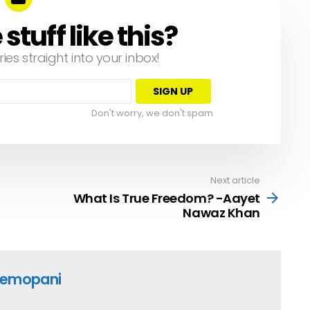
tuff like this?
ries straight into your inbox!
Don't worry, we don't spam
Next article
What Is True Freedom? -Aayet
Nawaz Khan
emopani