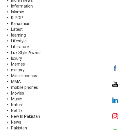
indian news
information
Islamic
K-POP
Kahaanian
Latest
learning
Lifestyle
Literature
Lux Style Award
luxury
Memes
military
Miscellaneous
MMA
mobile phones
Movies
Music
Nature
Netflix
New In Pakistan
News
Pakistan