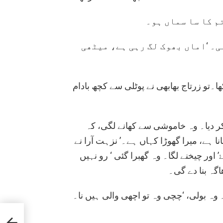
م کا سا سماں ہو۔
ی۔ ‘اماں بھوک لگ رہی ہے، میٹھی
۔تو زرتاج بھابھی نے پوٹلی سے کچھ بادام
کر دیا۔ وہ خاموشی سے کھانے لگی، کہ
ا ہے، میرا گھوڑا کہاں ہے۔’ نزہت آرا نے
 اور چیخنے لگا۔ وہ گھبرا گئی ‘ رو نہیں
 وہ بولی، ‘چچی وہ تو اچھی والی ہیں نا۔