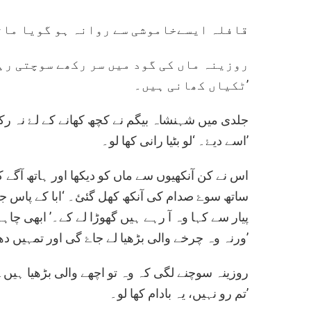
قافلہ ایسےخاموشی سے روانہ ہو گویا مات
روزینہ ماں کی گود میں سر رکھے سوچتی رہ
ٹکیاں کھانی ہیں۔’
جلدی میں شہنشاہ بیگم نے کچھ کھانے کے لۓ نہ رکھا
اسے دیۓ۔ ‘لو بٹیا رانی کھا لو۔’
اس نے کن آنکھیوں سے ماں کو دیکھا اور ہاتھ آگے 
ساتھ سوۓ صدام کی آنکھ کھل گئئ۔ ‘ابا کے پاس جان
پیار سے کہا وہ آ رہے ہیں گھوڑا لے کے۔’ ابھی چاہۓ’
ورنہ وہ چرخے والی بڑھیا لے جاۓ گی اور تمہیں دھاگہ بنا دے گی۔’
روزینہ سوچنے لگی کہ وہ تو اچھے والی بڑھیا ہیں۔
تم رو نہیں، یہ بادام کھا لو۔’