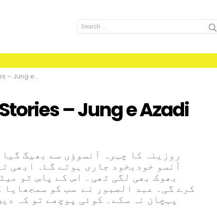
Search
for:
 e Azadi Epi 3
tories – Jung e Azadi
روزینہ کا چہرہ آنسوؤں سے بھیگ گیا۔
آنسو خودبخود جاری ہوتے گۓ۔ ابھی تو
بھوک بھی لگی تھی۔ اس کے پاس تو میٹ
کرے گی۔ عبد الصبور نے سب کو سمجھایا ک
پہچان نہ سکے۔ کوئی پوچھے تو کہ دیں