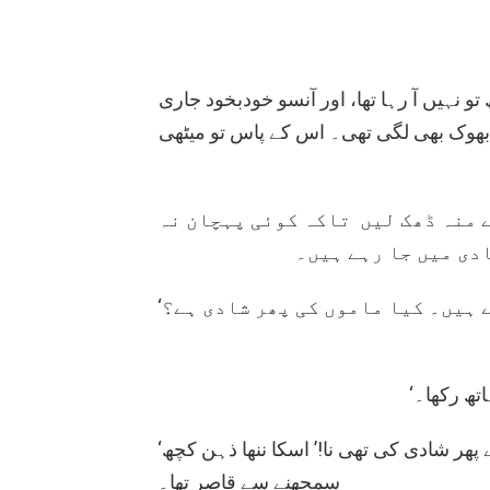
 نہیں آ رہا تھا، اور آنسو خودبخود جاری
ے بھوک بھی لگی تھی۔ اس کے پاس تو میٹھی
 منہ ڈھک لیں تاکہ کوئی پہچان نہ
دی میں جا رہے ہیں۔
‘اماں لیکن ہم تو نانی اماں کے پاس جا رہے ہیں۔ کیا ماموں کی پھر شادی ہے؟
‘تھ رکھا۔
‘لیکن اماں! ممتاز چچی جب مر گئی تھی تو چچا نے پھر شادی کی تھی نا!’ اسکا ننھا ذہن کچھ
سمجھنے سے قاصر تھا۔