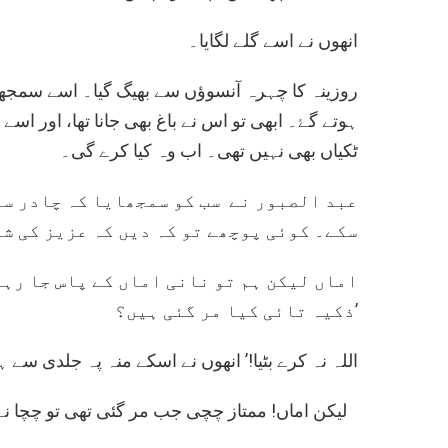
انھوں نے اسے گلے لگایا۔
روزینہ کا چہرہ آنسوؤں سے بھیگ گیا۔ اسے سمجھ تو
ہوتے گۓ۔ ابھی تو اس نے باغ بھی جانا تھا، اور اس
ٹکیاں بھی نہیں تھی۔ اب وہ کیا کرے گی۔
عبد الصبور نے سب کو سمجھایا کہ چادر سے
سکے۔ کوئی پوچھے تو کہ دیں کہ عزیز کی شا
ذکیہ تائی کیا مر گئی ہیں؟’
اللہ نہ کرے بٹیا!’ انھوں نے اسکے منہ پہ جلدی سے ہا